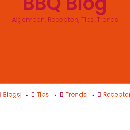
BBQ Blog
Algemeen
,
Recepten
,
Tips
,
Trends
Blogs
Tips
Trends
Recepte