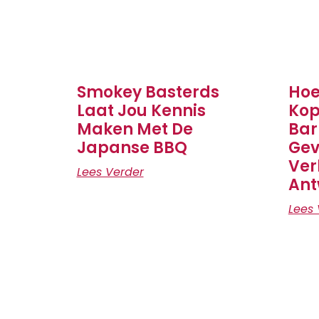
Smokey Basterds
Hoe
Laat Jou Kennis
Kop
Maken Met De
Bar
Japanse BBQ
Gev
Ver
Lees Verder
Ant
Lees 