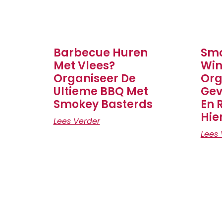
Barbecue Huren
Smo
Met Vlees?
Win
Organiseer De
Org
Ultieme BBQ Met
Gev
Smokey Basterds
En 
Hie
Lees Verder
Lees 