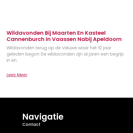
Wildavonden Bij Maarten En Kasteel
Cannenburch In Vaassen Nabij Apeldoorn
Wildavonden terug op de Veluwe waar het 10 jaar
geleden begon De wildavonden zijn al jaren een begrip
in en
Lees Meer
Navigatie
Contact