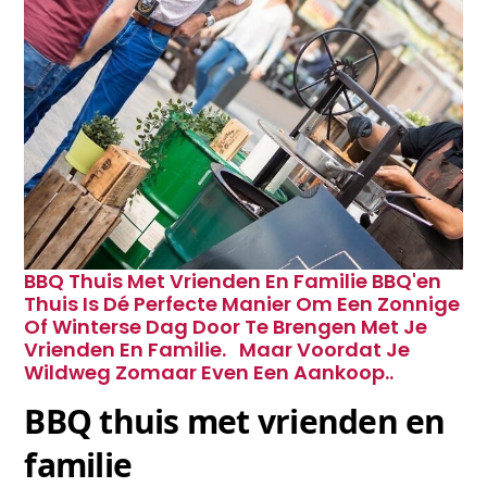
BBQ Thuis Met Vrienden En Familie BBQ'en
Thuis Is Dé Perfecte Manier Om Een Zonnige
Of Winterse Dag Door Te Brengen Met Je
Vrienden En Familie. Maar Voordat Je
Wildweg Zomaar Even Een Aankoop..
BBQ thuis met vrienden en 
familie