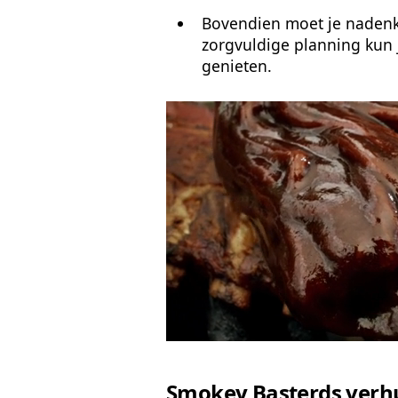
Bovendien moet je nadenk
zorgvuldige planning kun 
genieten.
Smokey Basterds verhu