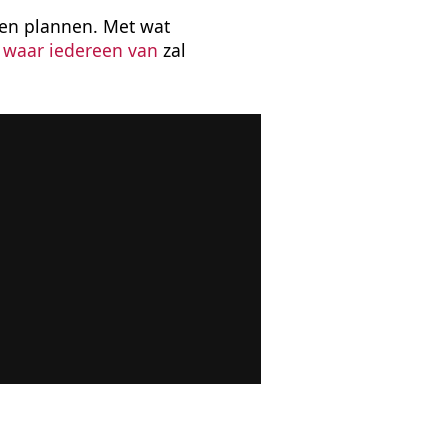
en plannen. Met wat 
 waar iedereen van
 zal 