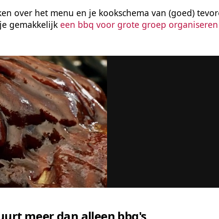
en over het menu en je kookschema van (goed) tevor
je gemakkelijk 
een bbq voor grote groep organiseren
urt meer dan alleen bbq's