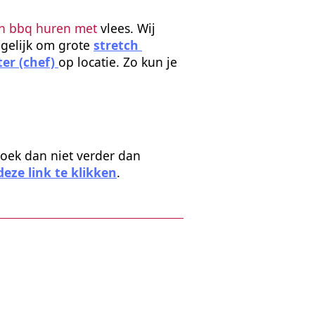
en bbq huren met
 vlees. Wij 
gelijk om grote 
stretch 
r (chef) 
op locatie. Zo kun je 
zoek dan niet verder dan 
eze link te klikken
.