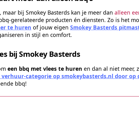
 al, maar bij Smokey Basterds kan je meer dan 
alleen e
bq-gerelateerde producten én diensten. Zo is het mo
ter te huren
 of jouw eigen 
Smokey Basterds pitmaste
aniseren in stijl en comfort.
es bij Smokey Basterds
om 
een bbq met vlees te huren 
en dan al niet meer, 
verhuur-categorie op smokeybasterds.nl door op d
lgende bbq!