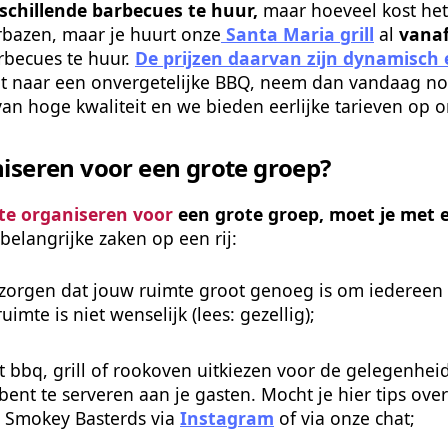
schillende barbecues te huur,
 maar hoeveel kost he
rbazen, maar je huurt onze
 Santa Maria grill
 al 
vanaf
becues te huur. 
De prijzen daarvan zijn dynamisch en
nt naar een onvergetelijke BBQ, neem dan vandaag nog
van hoge kwaliteit en we bieden eerlijke tarieven op 
iseren voor een grote groep?
te organiseren voor
 een grote groep, moet je met 
belangrijke zaken op een rij:
r zorgen dat jouw ruimte groot genoeg is om iedereen
imte is niet wenselijk (lees: gezellig);
 bbq, grill of rookoven uitkiezen voor de gelegenheid. 
 bent te serveren aan je gasten. Mocht je hier tips ov
 Smokey Basterds via 
Instagram
 of via onze chat;