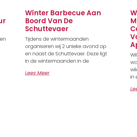
Winter Barbecue Aan
W
ur
Boord Van De
M
Schuttevaer
C
V
 en
Tijdens de wintermaanden
A
organiseren wij 2 unieke avond op
en naast de Schuttevaer. Deze ligt
Wi
in de wintermaanden in de
wa
wi
Lees Meer
in 
Le