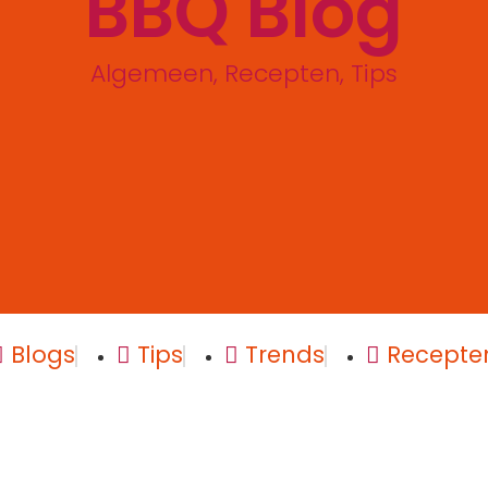
BBQ Blog
Algemeen
,
Recepten
,
Tips
Blogs
Tips
Trends
Recepte