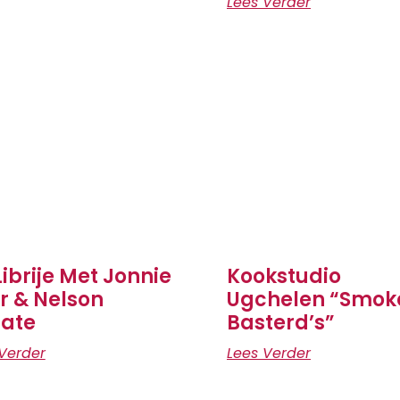
Lees Verder
Librije Met Jonnie
Kookstudio
r & Nelson
Ugchelen “Smok
ate
Basterd’s”
Verder
Lees Verder