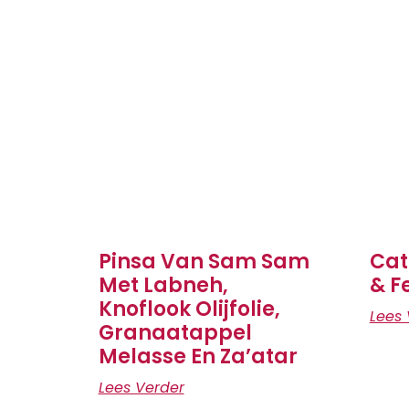
Pinsa Van Sam Sam
Cat
Met Labneh,
& F
Knoflook Olijfolie,
Lees 
Granaatappel
Melasse En Za’atar
Lees Verder