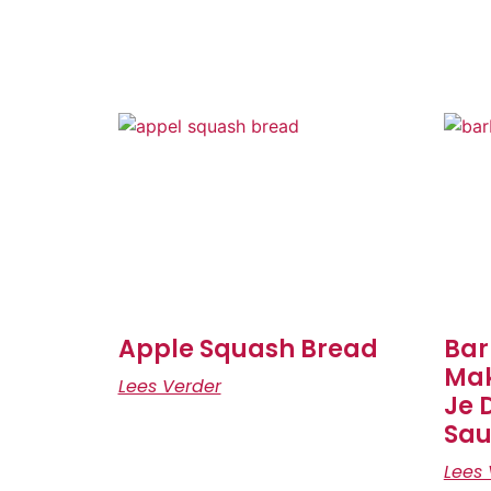
Apple Squash Bread
Bar
Mak
Lees Verder
Je 
Sau
Lees 