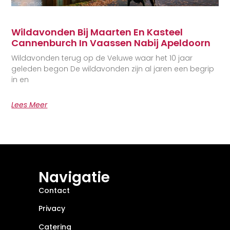
Wildavonden Bij Maarten En Kasteel
Cannenburch In Vaassen Nabij Apeldoorn
Wildavonden terug op de Veluwe waar het 10 jaar
geleden begon De wildavonden zijn al jaren een begrip
in en
Lees Meer
Navigatie
Contact
Privacy
Catering