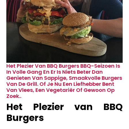
Het Plezier Van BBQ Burgers BBQ-Seizoen Is
In Volle Gang En Er Is Niets Beter Dan
Genieten Van Sappige, Smaakvolle Burgers
Van De Grill. Of Je Nu Een Liefhebber Bent
Van Vlees, Een Vegetariër Of Gewoon Op
Zoek..
Het Plezier van BBQ
Burgers