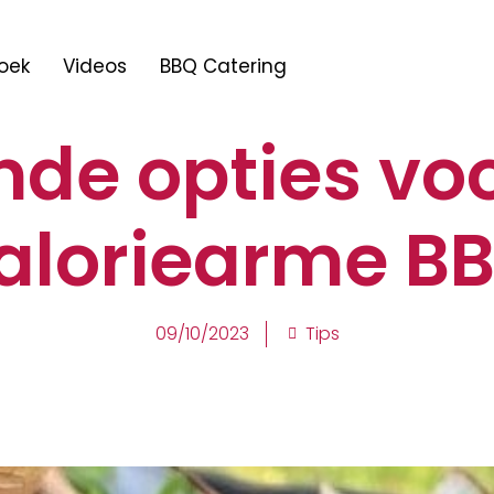
oek
Videos
BBQ Catering
de opties vo
aloriearme B
09/10/2023
Tips