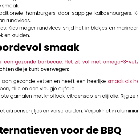
e smaak.
raditionele hamburgers door sappige kalkoenburgers. 
an rundvlees.
es: Kies mager rundvlees, snijd het in blokjes en marin
ok en kruiden.
oordevol smaak
r een gezonde barbecue. Het zit vol met omega-3-vet
echten die je kunt overwegen:
rijk aan gezonde vetten en heeft een heerlijke
smaak als h
n, dille en een vleugje olijfolie.
te garnalen met knoflook, citroensap en olijfolie. Rijg ze 
met citroenschijfjes en verse kruiden. Verpak het in alumin
ternatieven voor de BBQ