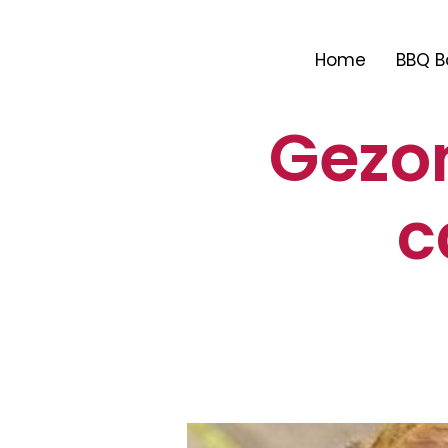
Home
BBQ B
Gezon
c