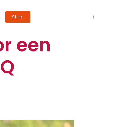
Shop
or een
BQ