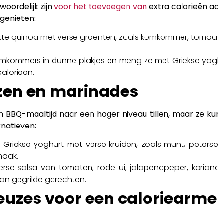
oordelijk zijn
voor het toevoegen van
extra calorieën aan
genieten:
e quinoa met verse groenten, zoals komkommer, tomaat 
kommers in dunne plakjes en meng ze met Griekse yoghurt
calorieën.
zen en marinades
BBQ-maaltijd naar een hoger niveau tillen, maar ze kun
rnatieven:
riekse yoghurt met verse kruiden, zoals munt, peterse
maak.
rse salsa van tomaten, rode ui, jalapenopeper, korian
aan gegrilde gerechten.
uzes voor een caloriearme