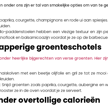
 onder ons zijn er tal van smakelijke opties om van te g
 paprika, courgette, champignons en rode ui aan spiesjes
ruiden.
llo-paddenstoelen hebben een vlezige textuur en zijn perf
noflook en balsamicoazijn voordat je ze op de barbecue 
napperige groenteschotels
nder heerlijke bijgerechten van verse groenten. Hier zij
 maïskolven met een beetje olijfolie en gril ze tot ze mooi
kruiden.
Snijd groenten zoals paprika, courgette, aubergine en wor
n rooster ze in de oven voordat je ze serveert.
nder overtollige calorieën