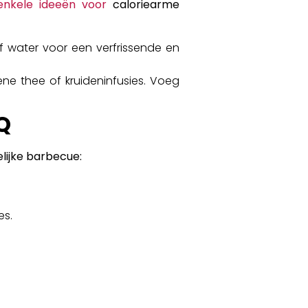
enkele ideeën voor
caloriearme
f water voor een verfrissende en
ene thee of kruideninfusies. Voeg
Q
elijke barbecue:
es.