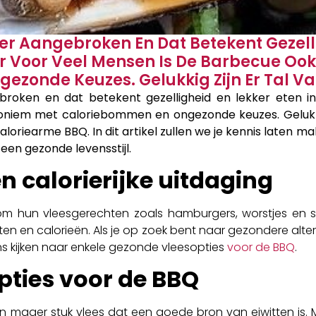
er Aangebroken En Dat Betekent Gezelli
ar Voor Veel Mensen Is De Barbecue Oo
zonde Keuzes. Gelukkig Zijn Er Tal Va
roken en dat betekent gezelligheid en lekker eten in
niem met caloriebommen en ongezonde keuzes. Gelukkig
aloriearme BBQ. In dit artikel zullen we je kennis laten
een gezonde levensstijl.
n calorierijke uitdaging
 hun vleesgerechten zoals hamburgers, worstjes en spa
tten en calorieën. Als je op zoek bent naar gezondere altern
ns kijken naar enkele gezonde vleesopties
voor de BBQ
.
pties voor de BBQ
is een mager stuk vlees dat een goede bron van eiwitten is.