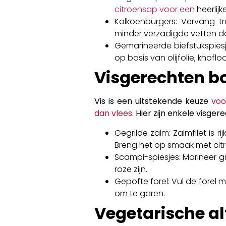
citroensap voor een
heerlijk
Kalkoenburgers: Vervang t
minder verzadigde vetten d
Gemarineerde biefstukspiesj
op basis van olijfolie, knoflo
Visgerechten b
Vis is een uitstekende keuze
voo
dan vlees.
Hier zijn enkele visger
Gegrilde zalm: Zalmfilet is 
Breng het op smaak met citroe
Scampi-spiesjes: Marineer gro
roze zijn.
Gepofte forel: Vul de forel 
om te garen.
Vegetarische al