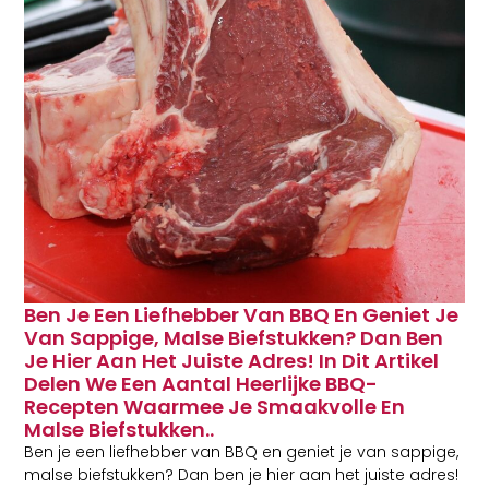
Ben Je Een Liefhebber Van BBQ En Geniet Je
Van Sappige, Malse Biefstukken? Dan Ben
Je Hier Aan Het Juiste Adres! In Dit Artikel
Delen We Een Aantal Heerlijke BBQ-
Recepten Waarmee Je Smaakvolle En
Malse Biefstukken..
Ben je een liefhebber van BBQ en geniet je van sappige,
malse biefstukken? Dan ben je hier aan het juiste adres!