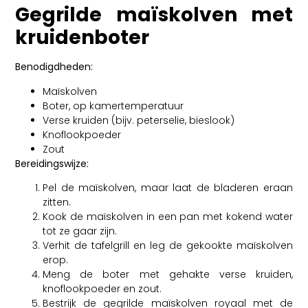
Gegrilde maïskolven met
kruidenboter
Benodigdheden:
Maïskolven
Boter, op kamertemperatuur
Verse kruiden (bijv. peterselie, bieslook)
Knoflookpoeder
Zout
Bereidingswijze:
Pel de maïskolven, maar laat de bladeren eraan
zitten.
Kook de maïskolven in een pan met kokend water
tot ze gaar zijn.
Verhit de tafelgrill en leg de gekookte maïskolven
erop.
Meng de boter met gehakte verse kruiden,
knoflookpoeder en zout.
Bestrijk de gegrilde maïskolven royaal met de