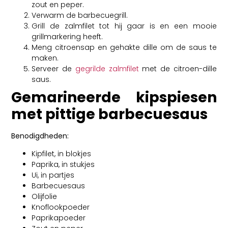
zout en peper.
Verwarm de barbecuegrill.
Grill de zalmfilet tot hij gaar is en een mooie
grillmarkering heeft.
Meng citroensap en gehakte dille om de saus te
maken.
Serveer de
gegrilde zalmfilet
met de citroen-dille
saus.
Gemarineerde kipspiesen
met pittige barbecuesaus
Benodigdheden:
Kipfilet, in blokjes
Paprika, in stukjes
Ui, in partjes
Barbecuesaus
Olijfolie
Knoflookpoeder
Paprikapoeder