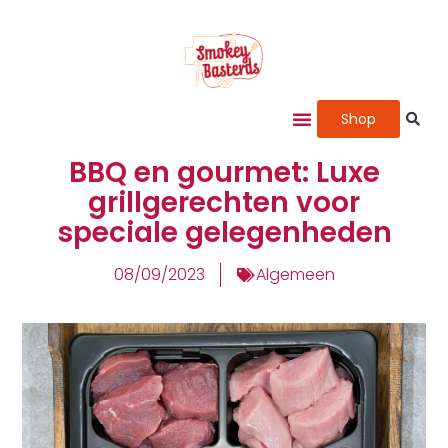
Shop
BBQ en gourmet: Luxe
grillgerechten voor
speciale gelegenheden
08/09/2023
Algemeen