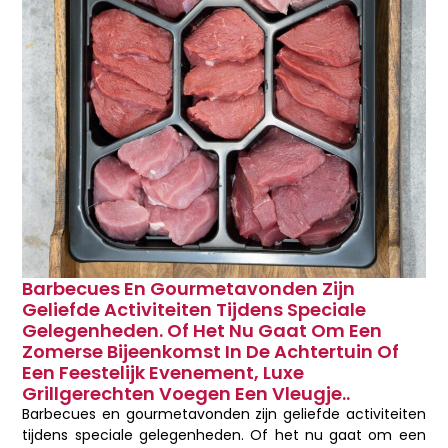
Barbecues En Gourmetavonden Zijn
Geliefde Activiteiten Tijdens Speciale
Gelegenheden. Of Het Nu Gaat Om Een
Zomerse Bijeenkomst In De Achtertuin Of
Een Feestelijk Evenement, Luxe
Grillgerechten Voegen Een Vleugje..
Barbecues en gourmetavonden zijn geliefde activiteiten
tijdens speciale gelegenheden. Of het nu gaat om een