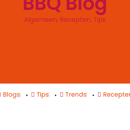
BBQ Blog
Algemeen
,
Recepten
,
Tips
Blogs
Tips
Trends
Recepte