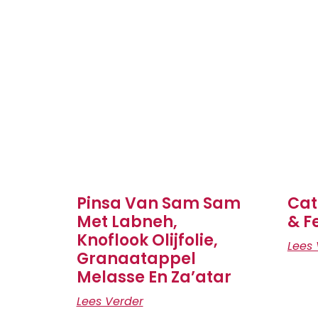
Pinsa Van Sam Sam
Cat
Met Labneh,
& F
Knoflook Olijfolie,
Lees 
Granaatappel
Melasse En Za’atar
Lees Verder