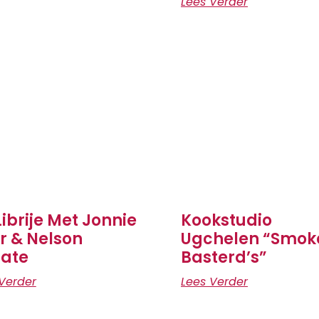
Lees Verder
Librije Met Jonnie
Kookstudio
r & Nelson
Ugchelen “Smok
ate
Basterd’s”
Verder
Lees Verder