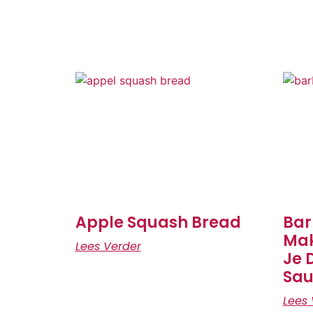
Apple Squash Bread
Bar
Mak
Lees Verder
Je 
Sau
Lees 