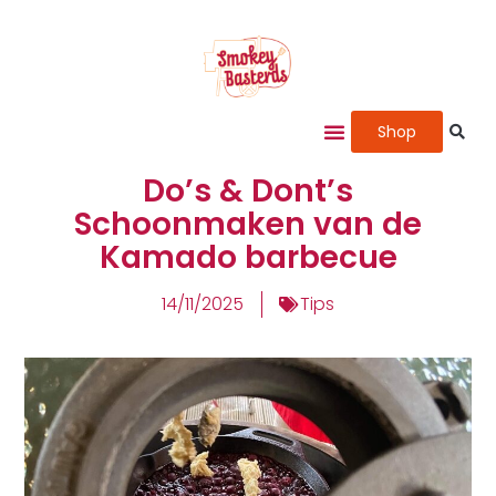
Shop
Do’s & Dont’s
Schoonmaken van de
Kamado barbecue
14/11/2025
Tips