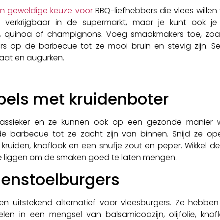
n geweldige keuze voor
BBQ-liefhebbers die vlees willen 
es verkrijgbaar in de supermarkt, maar je kunt ook
en, quinoa of champignons. Voeg smaakmakers toe, zoals
ers op de barbecue tot ze mooi bruin en stevig zijn. 
maat en augurken.
els met kruidenboter
lassieker en ze kunnen ook op een gezonde manier w
 barbecue tot ze zacht zijn van binnen. Snijd ze op
ruiden, knoflook en een snufje zout en peper. Wikkel d
e liggen om de smaken goed te laten mengen.
denstoelburgers
en uitstekend alternatief voor vleesburgers. Ze hebben 
en in een mengsel van balsamicoazijn, olijfolie, knofl