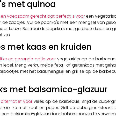
's met quinoa
jk en voedzaam gerecht dat perfect is voor
een vegetarisc
er de zaadjes. Vul de paprika's met een mengsel van gek
naar keuze. Bestrooi de paprika's met geraspte kaas en gr
 zijn.
s met kaas en kruiden
ijke en gezonde optie voor
vegetariërs op de barbecue. 
 lepel. Meng verkruimelde feta- of geitenkaas met gehakt
ettebootjes met het kaasmengsel en grill ze op de barbecu
ks met balsamico-glazuur
 alternatief voor
vlees op de barbecue. Snijd de aubergi
n bestrooi ze met zout en peper. Grill de aubergine-stea
 een balsamico-glazuur door balsamicoazijn te verwarme