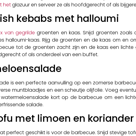
t het
glazuur en serveer ze als hoofdgerecht of als bijgere
ish kebabs met halloumi
ix van gegrilde
groenten en kaas. Snijd groenten zoals c
akjes halloumi-kaas. Rijg de groenten en de kaas om en om
barbecue tot de groenten zacht zijn en de kaas een lichte
dgerecht of als onderdeel van een buffet.
meloensalade
ade is een perfecte aanvulling op een zomerse barbecue.
erse muntblaadjes en een scheutje olijfolie. Voeg event
e watermeloensalade kort op de barbecue om een licht
verfrissende salade.
fu met limoen en koriander
dat perfect geschikt is voor de barbecue. Snijd stevige to