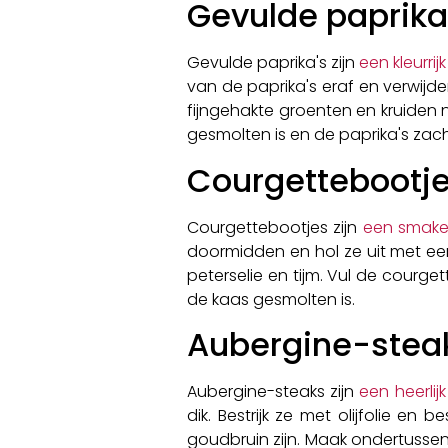
Gevulde paprika
Gevulde paprika's zijn
een kleurri
van de paprika's eraf en verwijd
fijngehakte groenten en kruiden 
gesmolten is en de paprika's zacht
Courgettebootje
Courgettebootjes zijn
een smakel
doormidden en hol ze uit met een
peterselie en tijm. Vul de courg
de kaas gesmolten is.
Aubergine-stea
Aubergine-steaks zijn
een heerlijk
dik. Bestrijk ze met olijfolie e
goudbruin zijn. Maak ondertussen