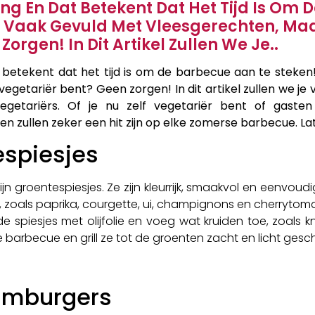
ang En Dat Betekent Dat Het Tijd Is Om
n Vaak Gevuld Met Vleesgerechten, Maa
orgen! In Dit Artikel Zullen We Je..
t betekent dat het tijd is om de barbecue aan te steken
egetariër bent? Geen zorgen! In dit artikel zullen we je
getariërs. Of je nu zelf vegetariër bent of gasten
en zullen zeker een hit zijn op elke zomerse barbecue. 
espiesjes
ijn groentespiesjes. Ze zijn kleurrijk, smaakvol en eenvou
zoals paprika, courgette, ui, champignons en cherrytomaa
k de spiesjes met olijfolie en voeg wat kruiden toe, zoal
 barbecue en grill ze tot de groenten zacht en licht geschr
amburgers