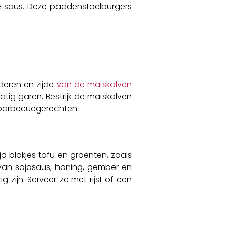
te saus. Deze paddenstoelburgers
deren en zijde
van de maïskolven
tig garen. Bestrijk de maïskolven
re barbecuegerechten.
ijd blokjes tofu en groenten, zoals
 van sojasaus, honing, gember en
zijn. Serveer ze met rijst of een