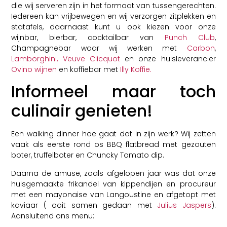
die wij serveren zijn in het formaat van tussengerechten.
Iedereen kan vrijbewegen en wij verzorgen zitplekken en
statafels, daarnaast kunt u ook kiezen voor onze
wijnbar, bierbar, cocktailbar van
Punch Club
,
Champagnebar waar wij werken met
Carbon
,
Lamborghini,
Veuve Clicquot
en onze huisleverancier
Ovino wijnen
en koffiebar met
Illy Koffie.
Informeel maar toch
culinair genieten!
Een walking dinner hoe gaat dat in zijn werk? Wij zetten
vaak als eerste rond os BBQ flatbread met gezouten
boter, truffelboter en Chuncky Tomato dip.
Daarna de amuse, zoals afgelopen jaar was dat onze
huisgemaakte frikandel van kippendijen en procureur
met een mayonaise van Langoustine en afgetopt met
kaviaar ( ooit samen gedaan met
Julius Jaspers
).
Aansluitend ons menu: