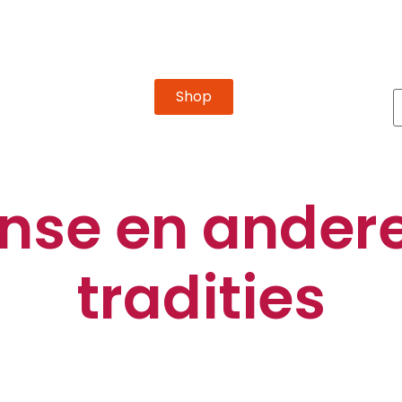
Shop
nse en ander
tradities
s