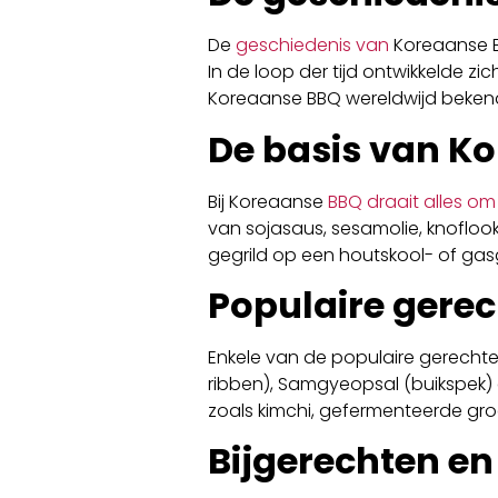
De
geschiedenis van
Koreaanse B
In de loop der tijd ontwikkelde z
Koreaanse BBQ wereldwijd bekend
De basis van K
Bij Koreaanse
BBQ draait alles om 
van sojasaus, sesamolie, knofloo
gegrild op een houtskool- of gasg
Populaire gere
Enkele van de populaire gerechte
ribben), Samgyeopsal (buikspek) 
zoals kimchi, gefermenteerde groe
Bijgerechten e