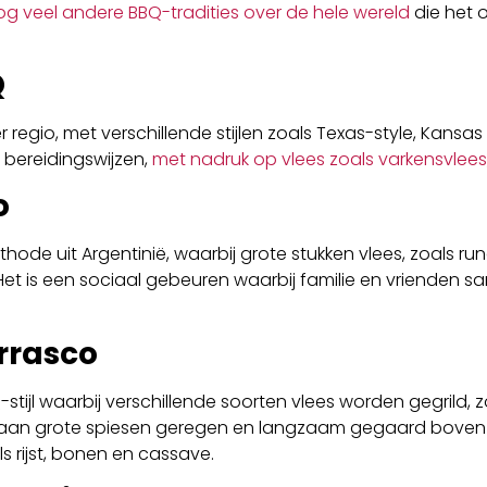
nog veel andere BBQ-tradities over de hele wereld
die het o
Q
regio, met verschillende stijlen zoals Texas-style, Kansas C
 bereidingswijzen,
met nadruk op vlees zoals varkensvlees
o
hode uit Argentinië, waarbij grote stukken vlees, zoals r
Het is een sociaal gebeuren waarbij familie en vrienden
rrasco
stijl waarbij verschillende soorten vlees worden gegrild, z
dt aan grote spiesen geregen en langzaam gegaard boven 
 rijst, bonen en cassave.