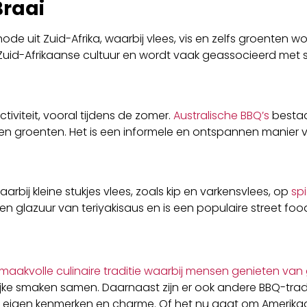
Braai
ode uit Zuid-Afrika, waarbij vlees, vis en zelfs groenten w
Zuid-Afrikaanse cultuur en wordt vaak geassocieerd met 
ctiviteit, vooral tijdens de zomer.
Australische BBQ’s
bestaa
is en groenten. Het is een informele en ontspannen manier
aarbij kleine stukjes vlees, zoals kip en varkensvlees, op
sp
n glazuur van teriyakisaus en is een populaire street foo
maakvolle culinaire traditie waarbij mensen genieten van 
lijke smaken samen. Daarnaast zijn er ook andere BBQ-tradi
un eigen kenmerken en charme. Of het nu gaat om Amerika