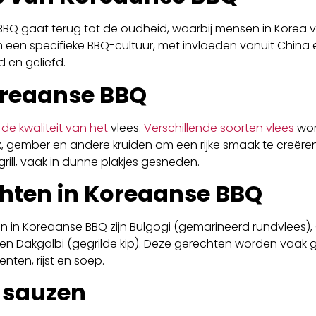
BQ gaat terug tot de oudheid, waarbij mensen in Korea v
ich een specifieke BBQ-cultuur, met invloeden vanuit Chin
 en geliefd.
oreaanse BBQ
de kwaliteit van het
vlees.
Verschillende soorten vlees
wor
k, gember en andere kruiden om een rijke smaak te creëren
rill, vaak in dunne plakjes gesneden.
chten in Koreaanse BBQ
n in Koreaanse BBQ zijn Bulgogi (gemarineerd rundvlees),
en Dakgalbi (gegrilde kip). Deze gerechten worden vaak 
nten, rijst en soep.
n sauzen