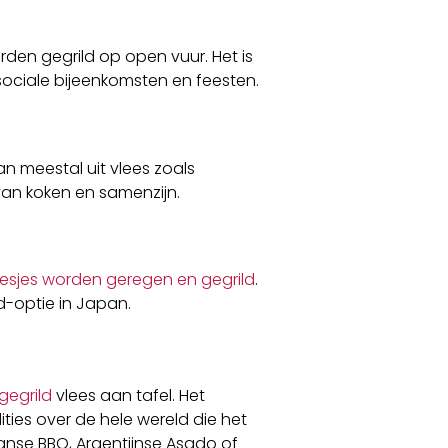
orden gegrild op open vuur. Het is
sociale bijeenkomsten en feesten.
n meestal uit vlees zoals
 van koken en samenzijn.
iesjes worden geregen en gegrild
.
d-optie in Japan.
gegrild
vlees aan tafel. Het
ties over de hele wereld die het
anse BBQ, Argentijnse Asado of