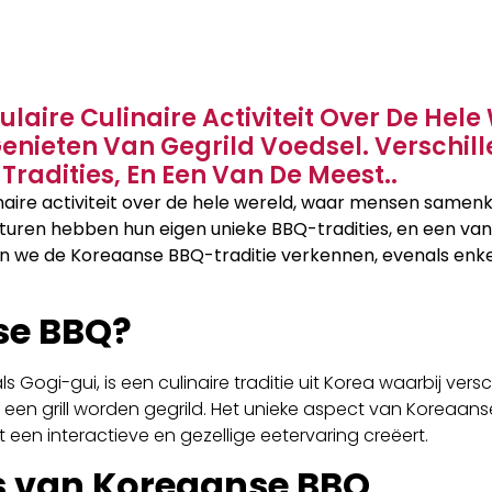
laire Culinaire Activiteit Over De He
ieten Van Gegrild Voedsel. Verschil
radities, En Een Van De Meest..
inaire activiteit over de hele wereld, waar mensen same
ulturen hebben hun eigen unieke BBQ-tradities, en een va
llen we de Koreaanse BBQ-traditie verkennen, evenals enk
se BBQ?
Gogi-gui, is een culinaire traditie uit Korea waarbij versc
p een grill worden gegrild. Het unieke aspect van Koreaans
at een interactieve en gezellige eetervaring creëert.
s van Koreaanse BBQ