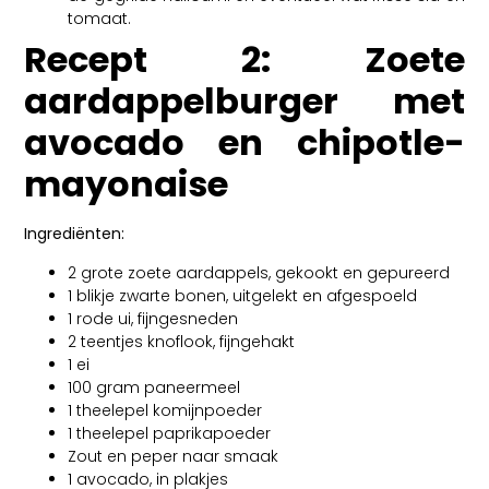
tomaat.
Recept 2: Zoete
aardappelburger met
avocado en chipotle-
mayonaise
Ingrediënten:
2 grote zoete aardappels, gekookt en gepureerd
1 blikje zwarte bonen, uitgelekt en afgespoeld
1 rode ui, fijngesneden
2 teentjes knoflook, fijngehakt
1 ei
100 gram paneermeel
1 theelepel komijnpoeder
1 theelepel paprikapoeder
Zout en peper naar smaak
1 avocado, in plakjes