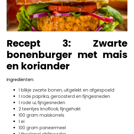
Recept 3: Zwarte
bonenburger met mais
en koriander
Ingrediënten:
1 blikje zwarte bonen, uitgelekt en afgespoeld
1 rode paprika, geroosterd en fijngesneden
1 rode ui, fijngesneden
2 teentjes knoflook, fijngehakt
100 gram maïskorrels
1 ei
100 gram paneermeel