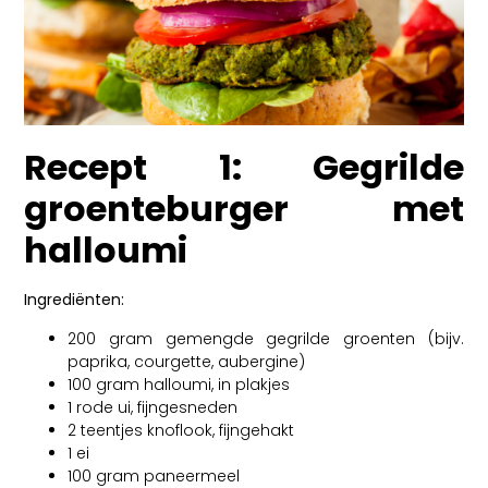
Recept 1: Gegrilde
groenteburger met
halloumi
Ingrediënten:
200 gram gemengde gegrilde groenten (bijv.
paprika, courgette, aubergine)
100 gram halloumi, in plakjes
1 rode ui, fijngesneden
2 teentjes knoflook, fijngehakt
1 ei
100 gram paneermeel