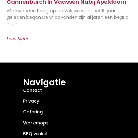
Cannenburch In Vaassen Nabij Apeldoorn
Wildavonden terug op de Veluwe waar het 10 jaar
geleden begon De wildavonden zijn al jaren een begrip
in en
Lees Meer
Navigatie
Contact
Privacy
Catering
Workshops
BBQ winkel