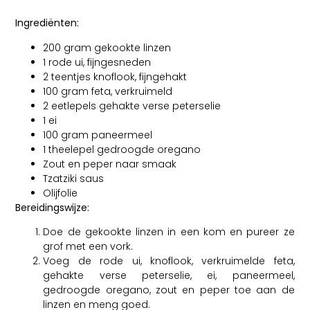
Ingrediënten:
200 gram gekookte linzen
1 rode ui, fijngesneden
2 teentjes knoflook, fijngehakt
100 gram feta, verkruimeld
2 eetlepels gehakte verse peterselie
1 ei
100 gram paneermeel
1 theelepel gedroogde oregano
Zout en peper naar smaak
Tzatziki saus
Olijfolie
Bereidingswijze:
Doe de gekookte linzen in een kom en pureer ze
grof met een vork.
Voeg de rode ui, knoflook, verkruimelde feta,
gehakte verse peterselie, ei, paneermeel,
gedroogde oregano, zout en peper toe aan de
linzen en meng goed.