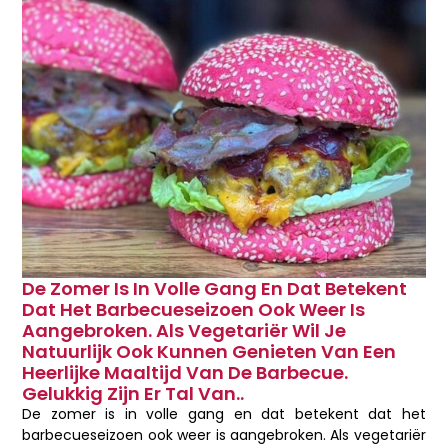
De Zomer Is In Volle Gang En Dat Betekent
Dat Het Barbecueseizoen Ook Weer Is
Aangebroken. Als Vegetariër Wil Je
Natuurlijk Ook Kunnen Genieten Van Een
Heerlijke Maaltijd Van De Barbecue.
Gelukkig Zijn Er Tal Van..
De zomer is in volle gang en dat betekent dat het
barbecueseizoen ook weer is aangebroken. Als vegetariër