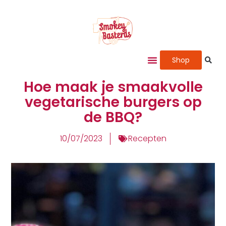
Shop
Hoe maak je smaakvolle
vegetarische burgers op
de BBQ?
10/07/2023
Recepten