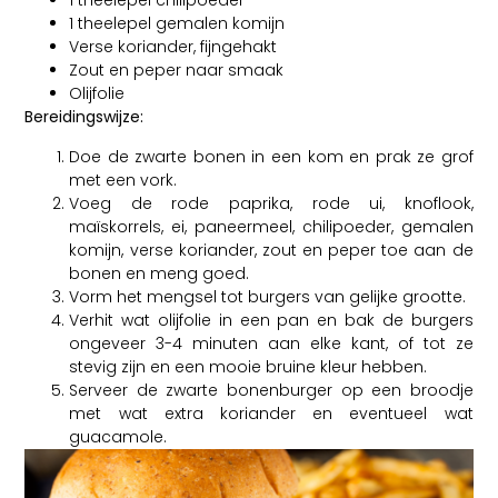
1 theelepel chilipoeder
1 theelepel gemalen komijn
Verse koriander, fijngehakt
Zout en peper naar smaak
Olijfolie
Bereidingswijze:
Doe de zwarte bonen in een kom en prak ze grof
met een vork.
Voeg de rode paprika, rode ui, knoflook,
maïskorrels, ei, paneermeel, chilipoeder, gemalen
komijn, verse koriander, zout en peper toe aan de
bonen en meng goed.
Vorm het mengsel tot burgers van gelijke grootte.
Verhit wat olijfolie in een pan en bak de burgers
ongeveer 3-4 minuten aan elke kant, of tot ze
stevig zijn en een mooie bruine kleur hebben.
Serveer de zwarte bonenburger op een broodje
met wat extra koriander en eventueel wat
guacamole.