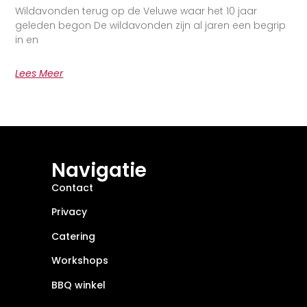
Wildavonden terug op de Veluwe waar het 10 jaar
geleden begon De wildavonden zijn al jaren een begrip
in en
Lees Meer
Navigatie
Contact
Privacy
Catering
Workshops
BBQ winkel