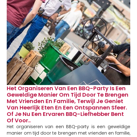
Het Organiseren Van Een BBQ-Party Is Een
Geweldige Manier Om Tijd Door Te Brengen
Met Vrienden En Familie, Terwijl Je Geniet
Van Heerlijk Eten En Een Ontspannen Sfeer.
Of Je Nu Een Ervaren BBQ-Liefhebber Bent
Of Voor..
Het organiseren van een BBQ-party is een geweldige
manier om tijd door te brengen met vrienden en familie,