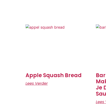
Apple Squash Bread
Bar
Mak
Lees Verder
Je 
Sau
Lees 