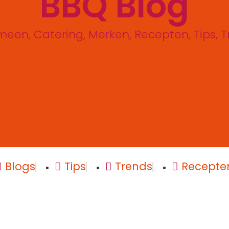
BBQ Blog
meen
,
Catering
,
Merken
,
Recepten
,
Tips
,
T
Blogs
Tips
Trends
Recepte