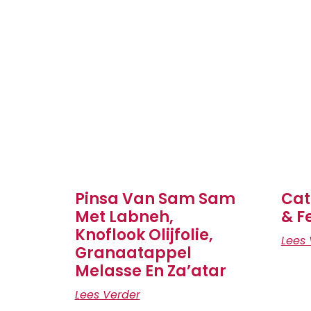
Pinsa Van Sam Sam
Cat
Met Labneh,
& F
Knoflook Olijfolie,
Lees 
Granaatappel
Melasse En Za’atar
Lees Verder