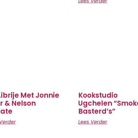
Lees Verder
Librije Met Jonnie
Kookstudio
r & Nelson
Ugchelen “Smok
ate
Basterd’s”
Verder
Lees Verder