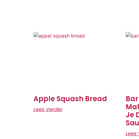
Apple Squash Bread
Bar
Mak
Lees Verder
Je 
Sau
Lees 