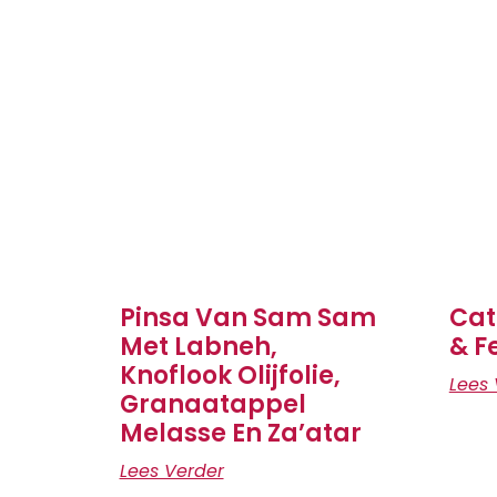
Pinsa Van Sam Sam
Cat
Met Labneh,
& F
Knoflook Olijfolie,
Lees 
Granaatappel
Melasse En Za’atar
Lees Verder