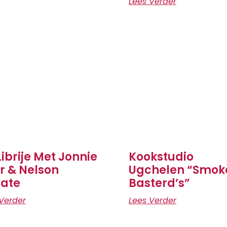
Lees Verder
Librije Met Jonnie
Kookstudio
r & Nelson
Ugchelen “Smok
ate
Basterd’s”
Verder
Lees Verder