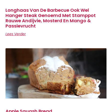
Longhaas Van De Barbecue Ook Wel
Hanger Steak Genoemd Met Stamppot
Rauwe Andijvie, Mosterd En Mango &
Passievrucht
Lees Verder
Apple Squash Bread