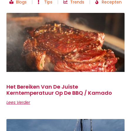
Blogs
Tips
Trends
Recepten
Het Bereiken Van De Juiste
Kerntemperatuur Op De BBQ / Kamado
Lees Verder